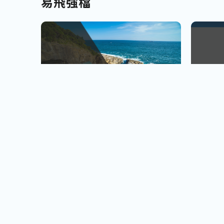
易飛強檔
南北九州
越南
佐賀、宮崎
會安古鎮
查看行程
櫻島火山、宮崎牛饗
巨人之手
小資首選! 超低價