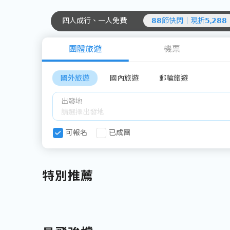
四人成行、一人免費
𝟴𝟴節快閃｜現折𝟱,𝟮𝟴𝟴
團體旅遊
機票
國外旅遊
國內旅遊
郵輪旅遊
出發地
可報名
已成團
特別推薦