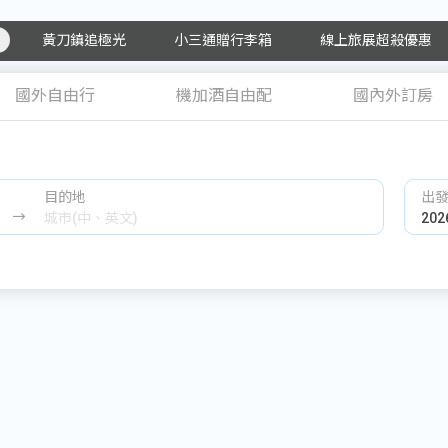
黃刀鎮追極光
小三通贈行李箱
線上旅展超殺優惠
國外自由行
機加酒自由配
國內外訂房
目的地
出