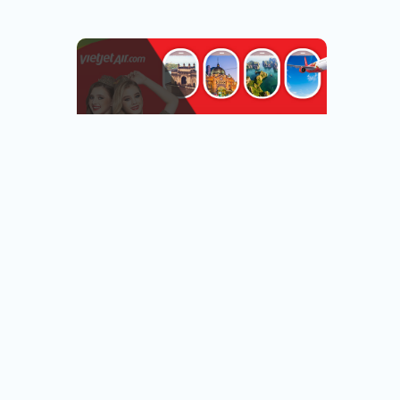
越捷航空專區
台北.台中.高雄出發
看行程
查看行程
直飛越南.中轉飛全世界