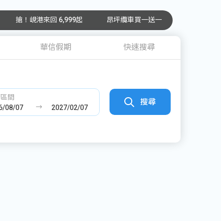
搶！峴港來回 6,999起
昂坪纜車買一送一
華信假期
快速搜尋
發區間
搜尋