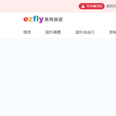
遇到
防詐騙須知
機票
國外團體
國外自由行
郵