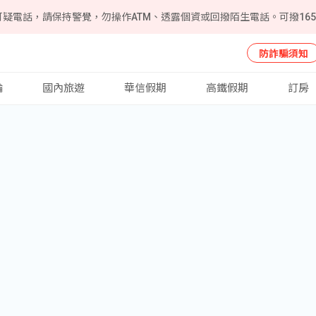
可疑電話，請保持警覺，勿操作ATM、透露個資或回撥陌生電話。可撥16
防詐騙須知
輪
國內旅遊
華信假期
高鐵假期
訂房