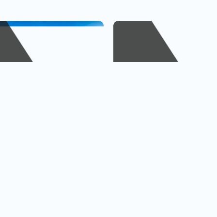
峴港
金廈小三通
、巴拿山
1人出發也OK
查看行程
查
黃金橋
4人成行再贈行李箱