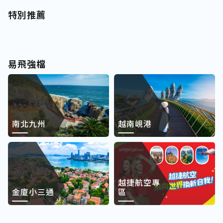
特別推薦
易飛強檔
南北九州
越南峴港
越捷航空專
金廈小三通
區