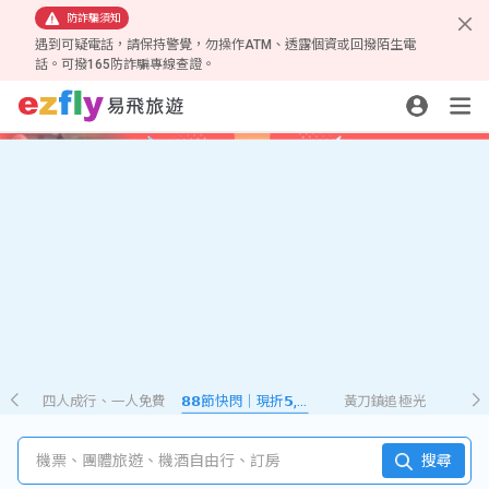
防詐騙須知
遇到可疑電話，請保持警覺，勿操作ATM、透露個資或回撥陌生電
話。可撥165防詐騙專線查證。
四人成行、一人免費
𝟴𝟴節快閃｜現折𝟱,𝟮𝟴𝟴
黃刀鎮追極光
機票、團體旅遊、機酒自由行、訂房
搜尋