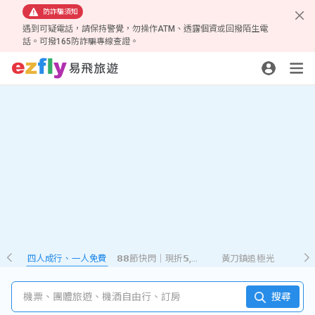
防詐騙須知
遇到可疑電話，請保持警覺，勿操作ATM、透露個資或回撥陌生電
話。可撥165防詐騙專線查證。
四人成行、一人免費
𝟴𝟴節快閃｜現折𝟱,𝟮𝟴𝟴
黃刀鎮追極光
機票、團體旅遊、機酒自由行、訂房
搜尋