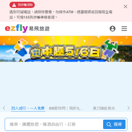
防詐騙須知
遇到可疑電話，請保持警覺，勿操作ATM、透露個資或回撥陌生電
話。可撥165防詐騙專線查證。
四人成行、一人免費
𝟴𝟴節快閃｜現折𝟱,𝟮𝟴𝟴
黃刀鎮追極光
機票、團體旅遊、機酒自由行、訂房
搜尋