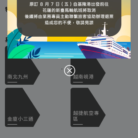
特別推薦
易飛強檔
'
南北九州
越南峴港
越捷航空專
金廈小三通
區