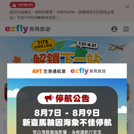
防詐騙須知
遇到可疑電話，請保持警覺，勿操作ATM、透露個資或回撥陌生電
話。可撥165防詐騙專線查證。
線上旅展超殺優惠
搶！峴港來回 6,999起
黃刀鎮追極光
機票、團體旅遊、機酒自由行、訂房
搜尋