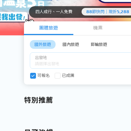
四人成行、一人免費
𝟴𝟴節快閃｜現折𝟱,𝟮𝟴𝟴
團體旅遊
機票
國外旅遊
國內旅遊
郵輪旅遊
出發地
可報名
已成團
特別推薦