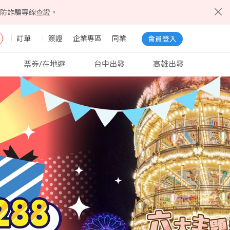
5防詐騙專線查證。
訂單
簽證
企業專區
同業
會員登入
票券/在地遊
台中出發
高雄出發