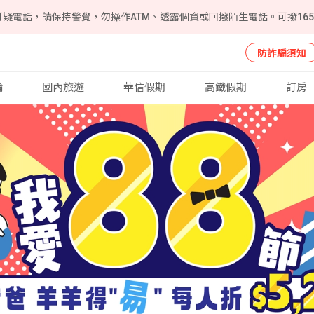
可疑電話，請保持警覺，勿操作ATM、透露個資或回撥陌生電話。可撥16
防詐騙須知
輪
國內旅遊
華信假期
高鐵假期
訂房