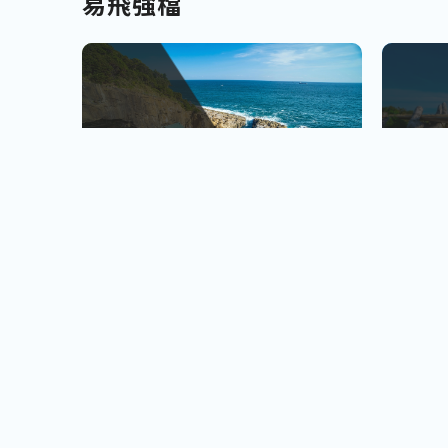
易飛強檔
南北九州
越南
佐賀、宮崎
會安古鎮
查看行程
櫻島火山、宮崎牛饗
巨人之手
小資首選! 超低價