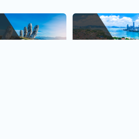
峴港
金廈小三通
、巴拿山
1人出發也OK
查看行程
查
黃金橋
4人成行再贈行李箱