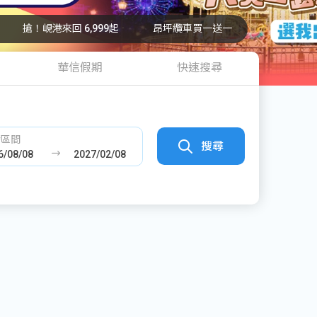
搶！峴港來回 6,999起
昂坪纜車買一送一
華信假期
快速搜尋
發區間
搜尋