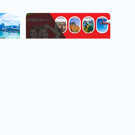
越捷航空專區
台北.台中.高雄出發
看行程
查看行程
直飛越南.中轉飛全世界