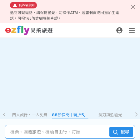
防詐騙須知
遇到可疑電話，請保持警覺，勿操作ATM、透露個資或回撥陌生電
話。可撥165防詐騙專線查證。
四人成行、一人免費
𝟴𝟴節快閃｜現折𝟱,𝟮𝟴𝟴
黃刀鎮追極光
機票、團體旅遊、機酒自由行、訂房
搜尋