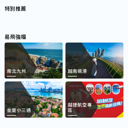
特別推薦
易飛強檔
南北九州
越南峴港
越捷航空專
金廈小三通
區