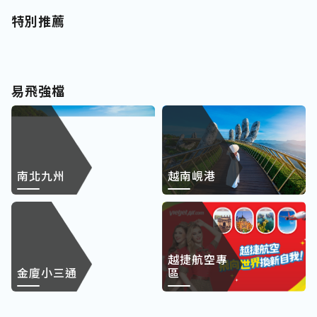
特別推薦
易飛強檔
南北九州
越南峴港
越捷航空專
金廈小三通
區