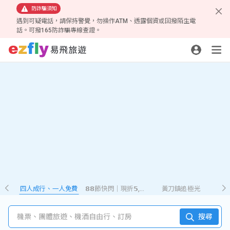
防詐騙須知
遇到可疑電話，請保持警覺，勿操作ATM、透露個資或回撥陌生電
話。可撥165防詐騙專線查證。
四人成行、一人免費
𝟴𝟴節快閃｜現折𝟱,𝟮𝟴𝟴
黃刀鎮追極光
機票、團體旅遊、機酒自由行、訂房
搜尋