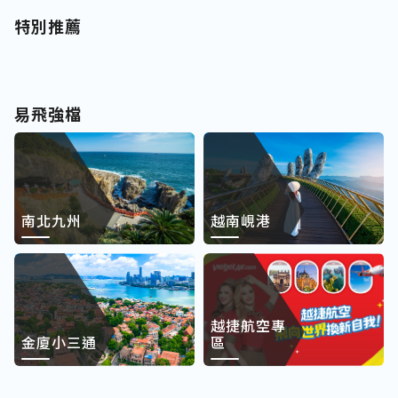
特別推薦
易飛強檔
南北九州
越南峴港
越捷航空專
金廈小三通
區