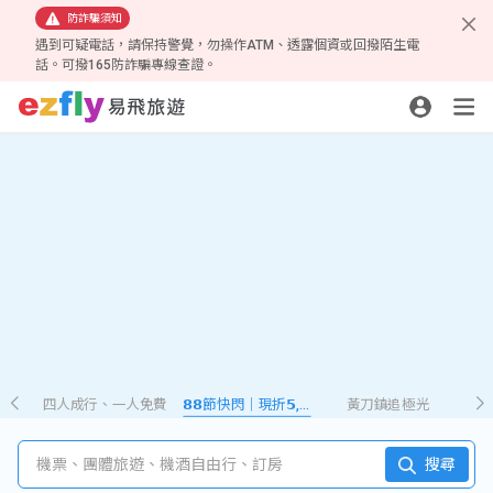
防詐騙須知
遇到可疑電話，請保持警覺，勿操作ATM、透露個資或回撥陌生電
話。可撥165防詐騙專線查證。
四人成行、一人免費
𝟴𝟴節快閃｜現折𝟱,𝟮𝟴𝟴
黃刀鎮追極光
機票、團體旅遊、機酒自由行、訂房
搜尋