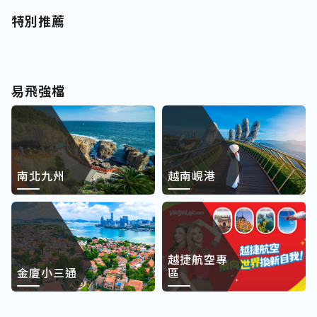
特別推薦
易飛強檔
南北九州
越南峴港
越捷航空專
金廈小三通
區