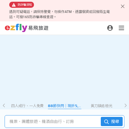
防詐騙須知
遇到可疑電話，請保持警覺，勿操作ATM、透露個資或回撥陌生電
話。可撥165防詐騙專線查證。
四人成行、一人免費
𝟴𝟴節快閃｜現折𝟱,𝟮𝟴𝟴
黃刀鎮追極光
機票、團體旅遊、機酒自由行、訂房
搜尋