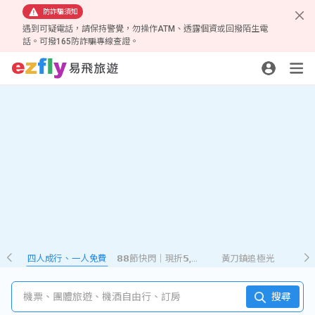
防詐騙須知
遇到可疑電話，請保持警覺，勿操作ATM、透露個資或回撥陌生電
話。可撥165防詐騙專線查證。
四人成行、一人免費
𝟴𝟴節快閃｜現折𝟱,𝟮𝟴𝟴
黃刀鎮追極光
機票、團體旅遊、機酒自由行、訂房
搜尋