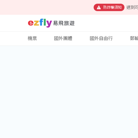
遇到
防詐騙須知
機票
國外團體
國外自由行
郵