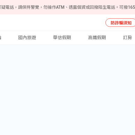
可疑電話，請保持警覺，勿操作ATM、透露個資或回撥陌生電話。可撥16
防詐騙須知
輪
國內旅遊
華信假期
高鐵假期
訂房