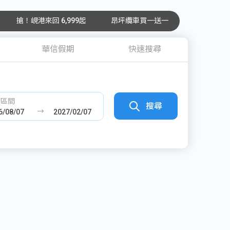
搶！峴港來回 6,999起
昂坪纜車買一送一
華信假期
快速搜尋
發區間
搜尋