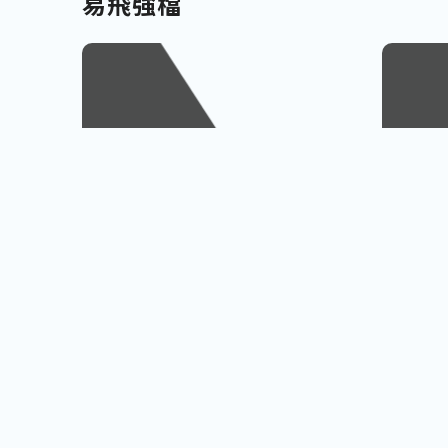
易飛強檔
南北九州
越南
佐賀、宮崎
會安古鎮
查看行程
櫻島火山、宮崎牛饗
巨人之手
小資首選! 超低價