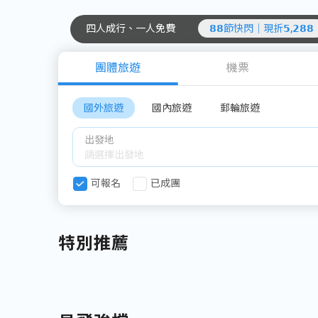
四人成行、一人免費
𝟴𝟴節快閃｜現折𝟱,𝟮𝟴𝟴
團體旅遊
機票
國外旅遊
國內旅遊
郵輪旅遊
出發地
可報名
已成團
特別推薦