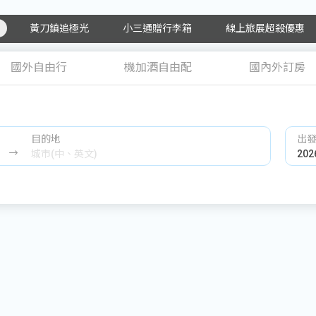
黃刀鎮追極光
小三通贈行李箱
線上旅展超殺優惠
國外自由行
機加酒自由配
國內外訂房
目的地
出