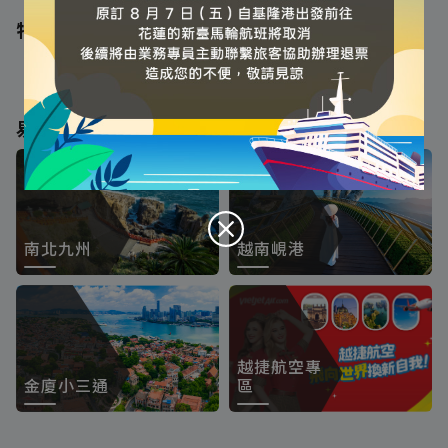
特別推薦
易飛強檔
'
南北九州
越南峴港
越捷航空專
金廈小三通
區