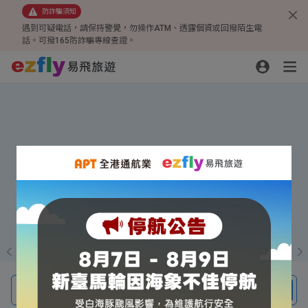
防詐騙須知
遇到可疑電話，請保持警覺，勿操作ATM、透露個資或回撥陌生電
話。可撥165防詐騙專線查證。
線上旅展超殺優惠
四人成行、一人免費
小三通贈行李箱
機票、團體旅遊、機酒自由行、訂房
搜尋