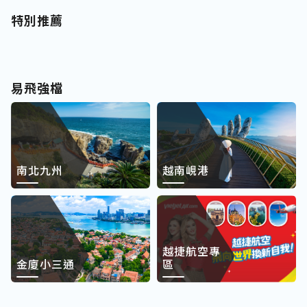
特別推薦
易飛強檔
南北九州
越南峴港
越捷航空專
金廈小三通
區