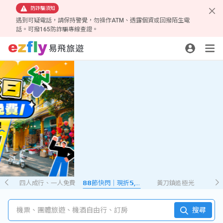
防詐騙須知
遇到可疑電話，請保持警覺，勿操作ATM、透露個資或回撥陌生電
話。可撥165防詐騙專線查證。
四人成行、一人免費
𝟴𝟴節快閃｜現折𝟱,𝟮𝟴𝟴
黃刀鎮追極光
機票、團體旅遊、機酒自由行、訂房
搜尋