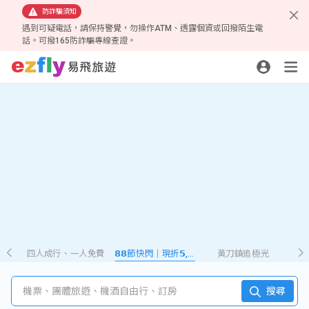
防詐騙須知
遇到可疑電話，請保持警覺，勿操作ATM、透露個資或回撥陌生電
話。可撥165防詐騙專線查證。
四人成行、一人免費
𝟴𝟴節快閃｜現折𝟱,𝟮𝟴𝟴
黃刀鎮追極光
機票、團體旅遊、機酒自由行、訂房
搜尋