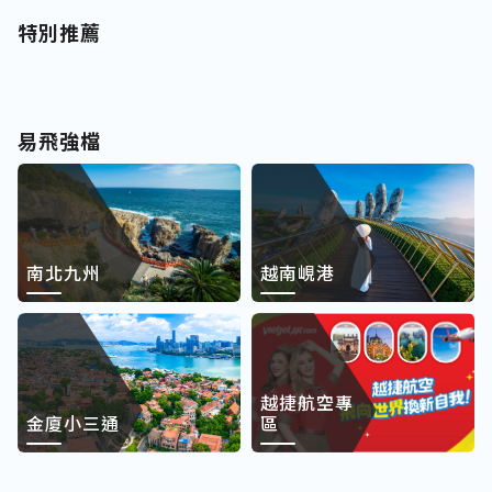
特別推薦
易飛強檔
南北九州
越南峴港
越捷航空專
金廈小三通
區