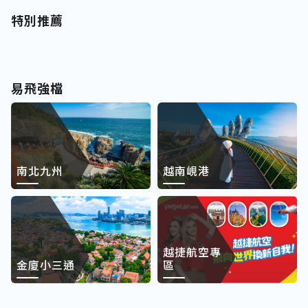
特別推薦
易飛強檔
南北九州
越南峴港
越捷航空專
金廈小三通
區