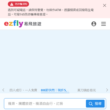
防詐騙須知
遇到可疑電話，請保持警覺，勿操作ATM、透露個資或回撥陌生電
話。可撥165防詐騙專線查證。
四人成行、一人免費
𝟴𝟴節快閃｜現折𝟱,𝟮𝟴𝟴
黃刀鎮追極光
機票、團體旅遊、機酒自由行、訂房
搜尋