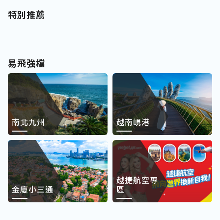
特別推薦
易飛強檔
南北九州
越南峴港
越捷航空專
金廈小三通
區