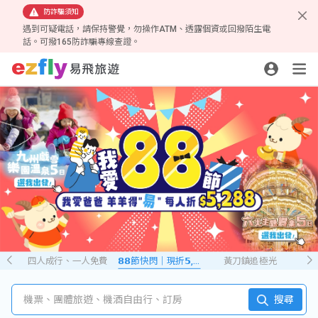
防詐騙須知
遇到可疑電話，請保持警覺，勿操作ATM、透露個資或回撥陌生電
話。可撥165防詐騙專線查證。
四人成行、一人免費
𝟴𝟴節快閃｜現折𝟱,𝟮𝟴𝟴
黃刀鎮追極光
機票、團體旅遊、機酒自由行、訂房
搜尋