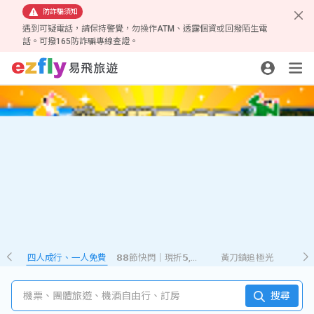
防詐騙須知
遇到可疑電話，請保持警覺，勿操作ATM、透露個資或回撥陌生電
話。可撥165防詐騙專線查證。
四人成行、一人免費
𝟴𝟴節快閃｜現折𝟱,𝟮𝟴𝟴
黃刀鎮追極光
機票、團體旅遊、機酒自由行、訂房
搜尋