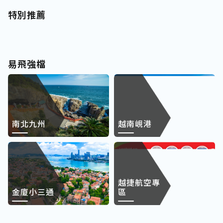
特別推薦
易飛強檔
南北九州
越南峴港
越捷航空專
金廈小三通
區