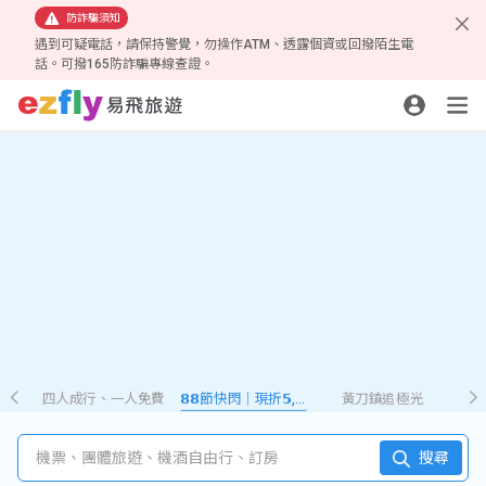
防詐騙須知
遇到可疑電話，請保持警覺，勿操作ATM、透露個資或回撥陌生電
話。可撥165防詐騙專線查證。
四人成行、一人免費
𝟴𝟴節快閃｜現折𝟱,𝟮𝟴𝟴
黃刀鎮追極光
機票、團體旅遊、機酒自由行、訂房
搜尋