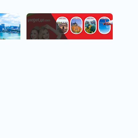
越捷航空專區
台北.台中.高雄出發
看行程
查看行程
直飛越南.中轉飛全世界