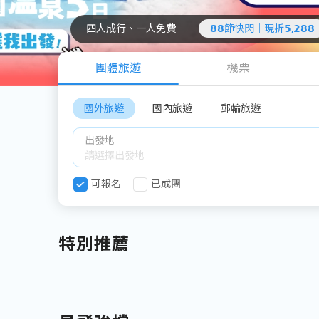
四人成行、一人免費
𝟴𝟴節快閃｜現折𝟱,𝟮𝟴𝟴
團體旅遊
機票
國外旅遊
國內旅遊
郵輪旅遊
出發地
可報名
已成團
特別推薦