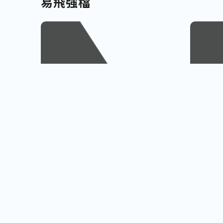
易飛強檔
南北九州
越南
佐賀、宮崎
會安古鎮
查看行程
櫻島火山、宮崎牛饗
巨人之手
小資首選! 超低價