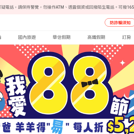
可疑電話，請保持警覺，勿操作ATM、透露個資或回撥陌生電話。可撥16
防詐騙須知
輪
國內旅遊
華信假期
高鐵假期
訂房