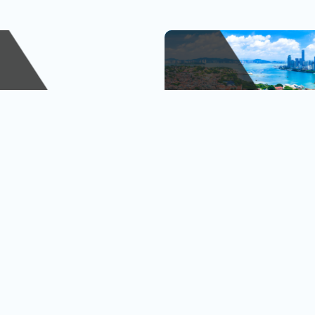
峴港
金廈小三通
、巴拿山
1人出發也OK
查看行程
查
黃金橋
4人成行再贈行李箱