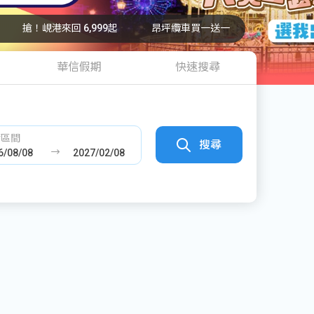
搶！峴港來回 6,999起
昂坪纜車買一送一
華信假期
快速搜尋
發區間
搜尋