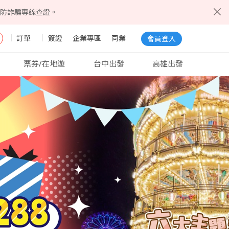
5防詐騙專線查證。
訂單
簽證
企業專區
同業
會員登入
票券/在地遊
台中出發
高雄出發