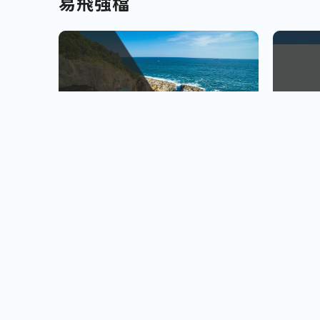
易飛強檔
南北九州
越南
佐賀、宮崎
會安古鎮
查看行程
櫻島火山、宮崎牛饗
巨人之手
小資首選! 超低價