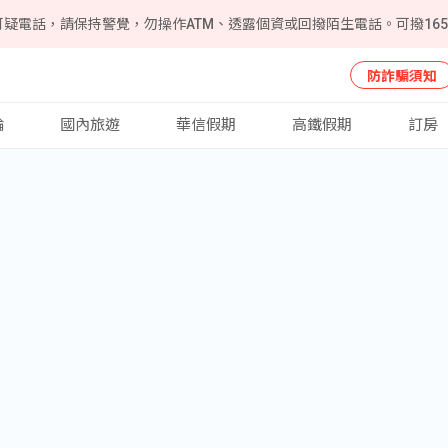
可疑電話，請保持警覺，勿操作ATM、透露個資或回撥陌生電話。可撥16
防詐騙須知
輪
國內旅遊
華信假期
高鐵假期
訂房