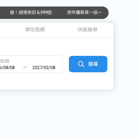
搶！峴港來回 6,999起
昂坪纜車買一送一
華信假期
快速搜尋
發區間
搜尋