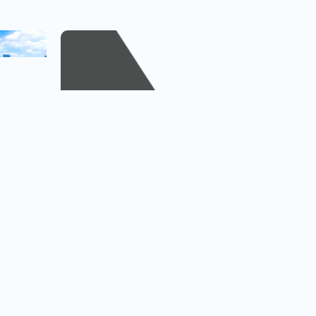
越捷航空專區
台北.台中.高雄出發
看行程
查看行程
直飛越南.中轉飛全世界