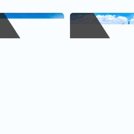
峴港
金廈小三通
、巴拿山
1人出發也OK
查看行程
查
黃金橋
4人成行再贈行李箱