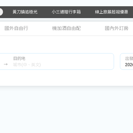
黃刀鎮追極光
小三通贈行李箱
線上旅展超殺優惠
國外自由行
機加酒自由配
國內外訂房
目的地
出