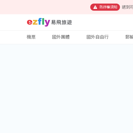
遇到
防詐騙須知
機票
國外團體
國外自由行
郵