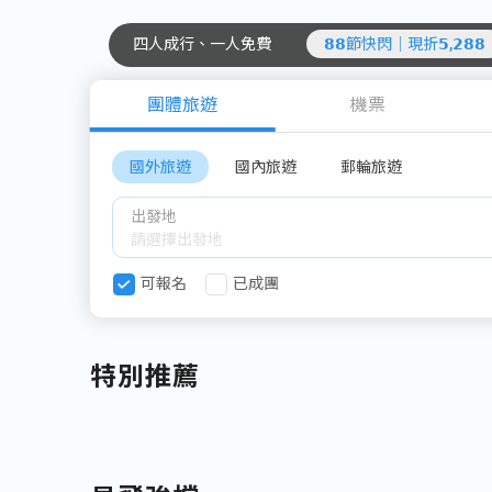
四人成行、一人免費
𝟴𝟴節快閃｜現折𝟱,𝟮𝟴𝟴
團體旅遊
機票
國外旅遊
國內旅遊
郵輪旅遊
出發地
可報名
已成團
特別推薦