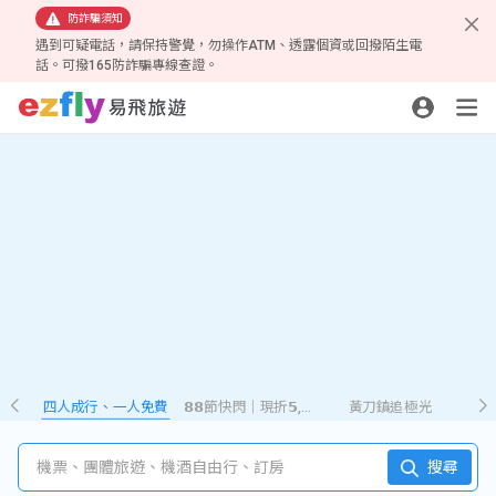
防詐騙須知
遇到可疑電話，請保持警覺，勿操作ATM、透露個資或回撥陌生電
話。可撥165防詐騙專線查證。
四人成行、一人免費
𝟴𝟴節快閃｜現折𝟱,𝟮𝟴𝟴
黃刀鎮追極光
機票、團體旅遊、機酒自由行、訂房
搜尋