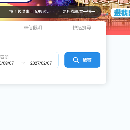
搶！峴港來回 6,999起
昂坪纜車買一送一
華信假期
快速搜尋
發區間
搜尋