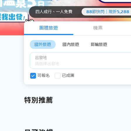
四人成行、一人免費
𝟴𝟴節快閃｜現折𝟱,𝟮𝟴𝟴
團體旅遊
機票
國外旅遊
國內旅遊
郵輪旅遊
出發地
可報名
已成團
特別推薦