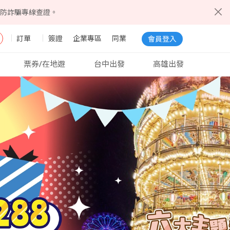
5防詐騙專線查證。
訂單
簽證
企業專區
同業
會員登入
票券/在地遊
台中出發
高雄出發