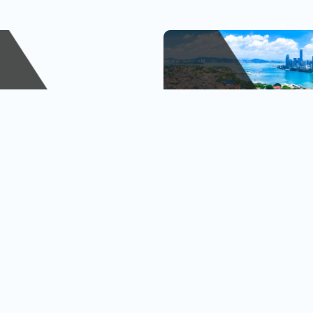
峴港
金廈小三通
、巴拿山
1人出發也OK
查看行程
查
黃金橋
4人成行再贈行李箱