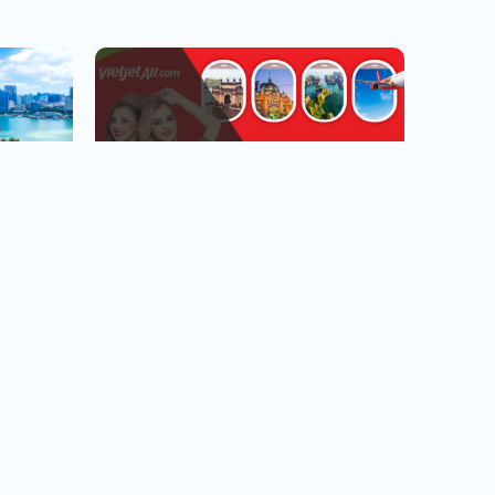
越捷航空專區
台北.台中.高雄出發
看行程
查看行程
直飛越南.中轉飛全世界