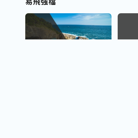
易飛強檔
南北九州
越南
佐賀、宮崎
會安古鎮
查看行程
櫻島火山、宮崎牛饗
巨人之手
小資首選! 超低價