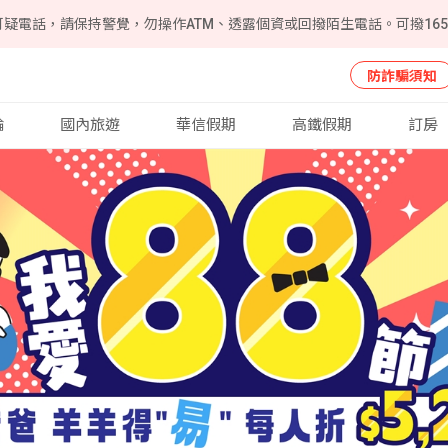
可疑電話，請保持警覺，勿操作ATM、透露個資或回撥陌生電話。可撥16
防詐騙須知
輪
國內旅遊
華信假期
高鐵假期
訂房