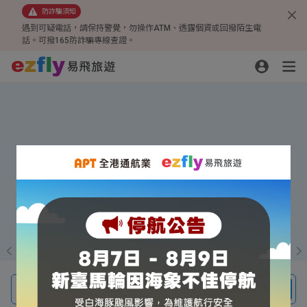
防詐騙須知
遇到可疑電話，請保持警覺，勿操作ATM、透露個資或回撥陌生電
話。可撥165防詐騙專線查證。
線上旅展超殺優惠
四人成行、一人免費
小三通贈行李箱
機票、團體旅遊、機酒自由行、訂房
搜尋