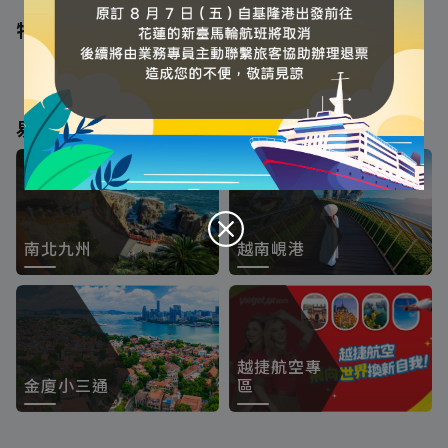
特別推薦
易飛強檔
'
南北九州
越南峴港
越捷航空專
金廈小三通
區