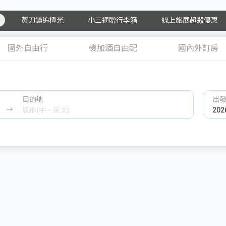
黃刀鎮追極光
小三通贈行李箱
線上旅展超殺優惠
國外自由行
機加酒自由配
國內外訂房
目的地
出