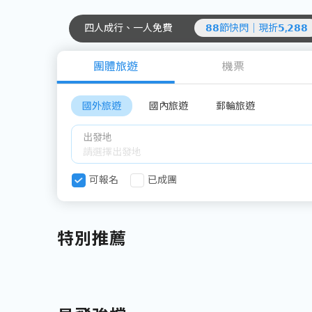
四人成行、一人免費
𝟴𝟴節快閃｜現折𝟱,𝟮𝟴𝟴
團體旅遊
機票
國外旅遊
國內旅遊
郵輪旅遊
出發地
可報名
已成團
特別推薦