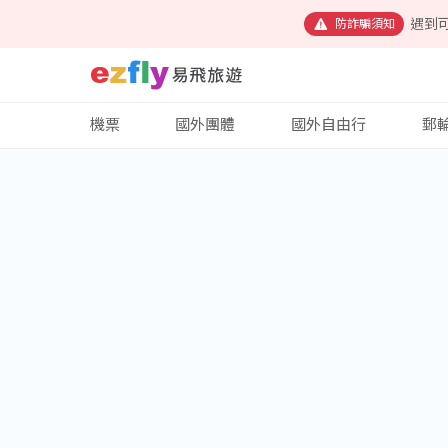
遇到
防詐騙須知
機票
國外團體
國外自由行
郵