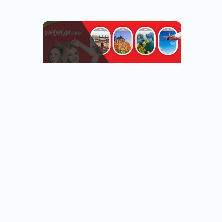
越捷航空專區
台北.台中.高雄出發
看行程
查看行程
直飛越南.中轉飛全世界