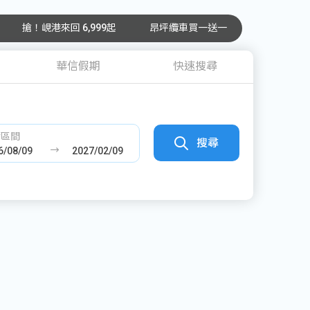
搶！峴港來回 6,999起
昂坪纜車買一送一
華信假期
快速搜尋
發區間
搜尋