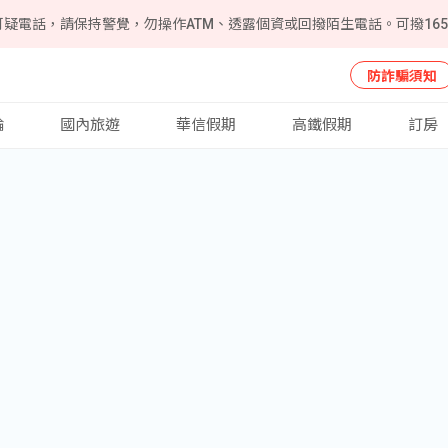
可疑電話，請保持警覺，勿操作ATM、透露個資或回撥陌生電話。可撥16
防詐騙須知
輪
國內旅遊
華信假期
高鐵假期
訂房