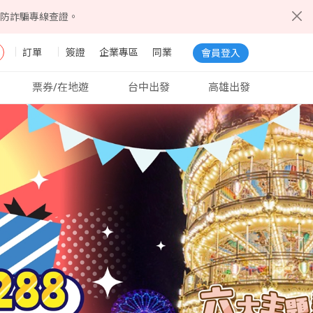
5防詐騙專線查證。
訂單
簽證
企業專區
同業
會員登入
票券/在地遊
台中出發
高雄出發