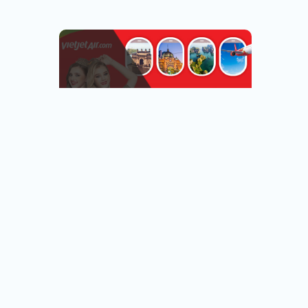
越捷航空專區
台北.台中.高雄出發
看行程
查看行程
直飛越南.中轉飛全世界