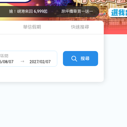
搶！峴港來回 6,999起
昂坪纜車買一送一
華信假期
快速搜尋
發區間
搜尋