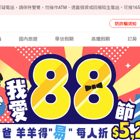
可疑電話，請保持警覺，勿操作ATM、透露個資或回撥陌生電話。可撥16
防詐騙須知
輪
國內旅遊
華信假期
高鐵假期
訂房