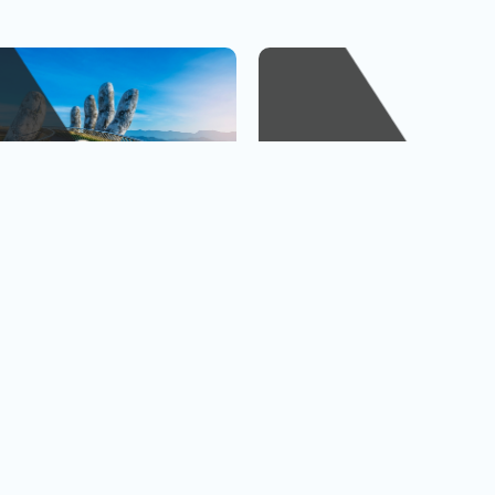
峴港
金廈小三通
、巴拿山
1人出發也OK
查看行程
查
黃金橋
4人成行再贈行李箱