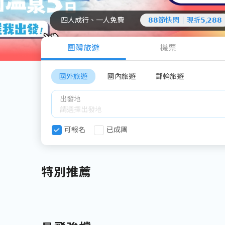
四人成行、一人免費
𝟴𝟴節快閃｜現折𝟱,𝟮𝟴𝟴
團體旅遊
機票
國外旅遊
國內旅遊
郵輪旅遊
出發地
可報名
已成團
特別推薦