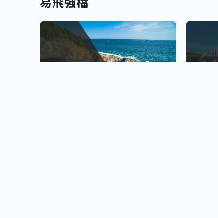
易飛強檔
南北九州
越南
佐賀、宮崎
會安古鎮
查看行程
櫻島火山、宮崎牛饗
巨人之手
小資首選! 超低價