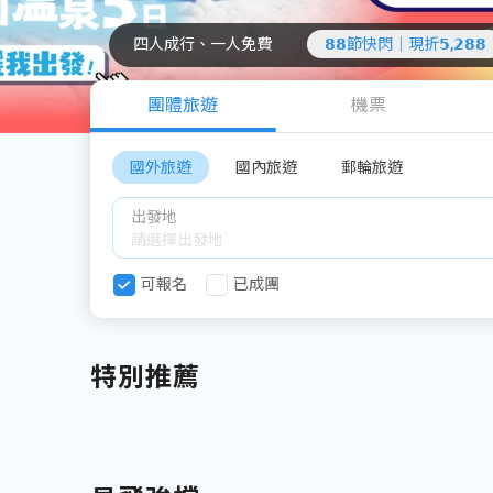
四人成行、一人免費
𝟴𝟴節快閃｜現折𝟱,𝟮𝟴𝟴
團體旅遊
機票
國外旅遊
國內旅遊
郵輪旅遊
出發地
可報名
已成團
特別推薦