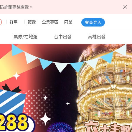
5防詐騙專線查證。
訂單
簽證
企業專區
同業
會員登入
票券/在地遊
台中出發
高雄出發