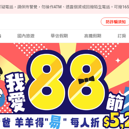
可疑電話，請保持警覺，勿操作ATM、透露個資或回撥陌生電話。可撥16
防詐騙須知
輪
國內旅遊
華信假期
高鐵假期
訂房