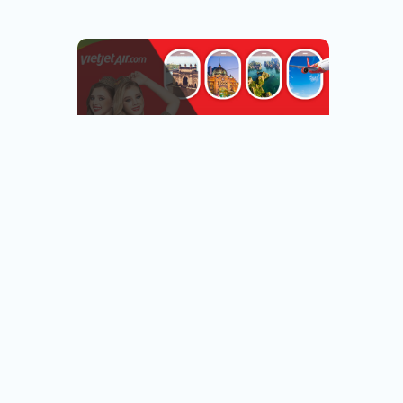
越捷航空專區
台北.台中.高雄出發
看行程
查看行程
直飛越南.中轉飛全世界