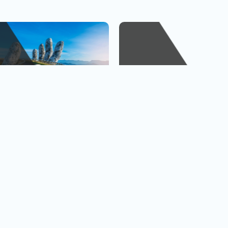
峴港
金廈小三通
、巴拿山
1人出發也OK
查看行程
查
黃金橋
4人成行再贈行李箱