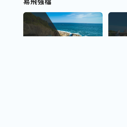
易飛強檔
南北九州
越南
佐賀、宮崎
會安古鎮
查看行程
櫻島火山、宮崎牛饗
巨人之手
小資首選! 超低價