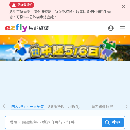
防詐騙須知
遇到可疑電話，請保持警覺，勿操作ATM、透露個資或回撥陌生電
話。可撥165防詐騙專線查證。
四人成行、一人免費
𝟴𝟴節快閃｜現折𝟱,𝟮𝟴𝟴
黃刀鎮追極光
機票、團體旅遊、機酒自由行、訂房
搜尋