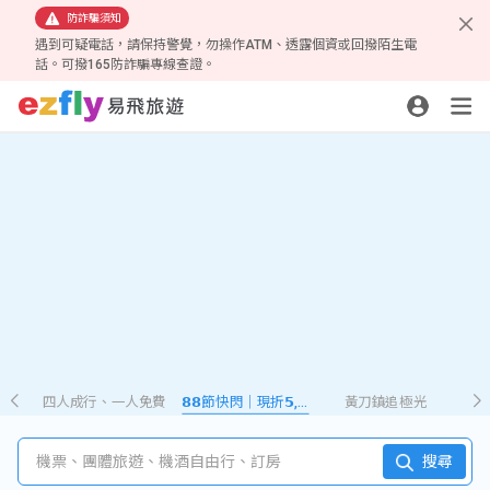
防詐騙須知
遇到可疑電話，請保持警覺，勿操作ATM、透露個資或回撥陌生電
話。可撥165防詐騙專線查證。
四人成行、一人免費
𝟴𝟴節快閃｜現折𝟱,𝟮𝟴𝟴
黃刀鎮追極光
機票、團體旅遊、機酒自由行、訂房
搜尋