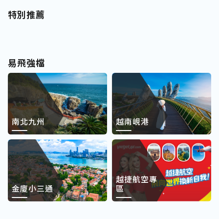
特別推薦
易飛強檔
南北九州
越南峴港
越捷航空專
金廈小三通
區