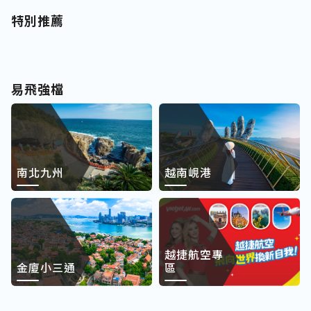
特別推薦
易飛強檔
南北九州
越南峴港
越捷航空專
金廈小三通
區