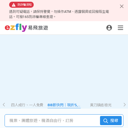
防詐騙須知
遇到可疑電話，請保持警覺，勿操作ATM、透露個資或回撥陌生電
話。可撥165防詐騙專線查證。
四人成行、一人免費
𝟴𝟴節快閃｜現折𝟱,𝟮𝟴𝟴
黃刀鎮追極光
機票、團體旅遊、機酒自由行、訂房
搜尋