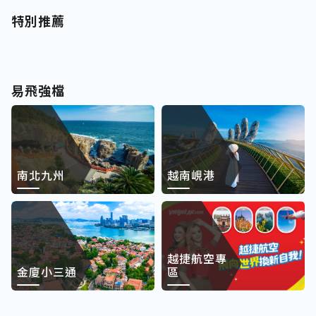
特別推薦
易飛強檔
南北九州
越南峴港
越捷航空專
金廈小三通
區