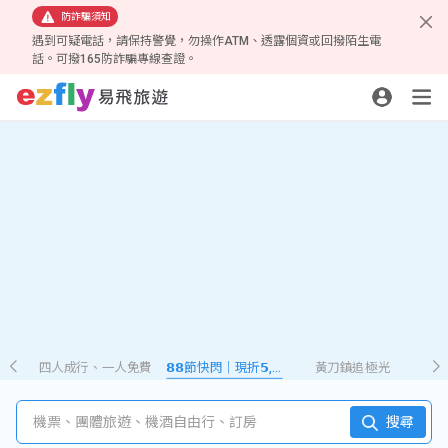
防詐騙須知
遇到可疑電話，請保持警覺，勿操作ATM、透露個資或回撥陌生電
話。可撥165防詐騙專線查證。
四人成行、一人免費
𝟴𝟴節快閃｜現折𝟱,𝟮𝟴𝟴
黃刀鎮追極光
機票、團體旅遊、機酒自由行、訂房
搜尋