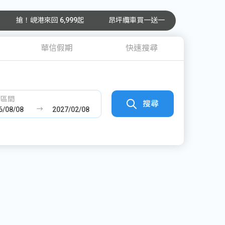
搶！峴港來回 6,999起
昂坪纜車買一送一
華信假期
快速搜尋
發區間
搜尋