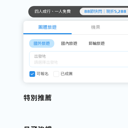
四人成行、一人免費
𝟴𝟴節快閃｜現折𝟱,𝟮𝟴𝟴
團體旅遊
機票
國外旅遊
國內旅遊
郵輪旅遊
出發地
可報名
已成團
特別推薦