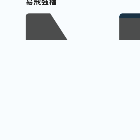
易飛強檔
南北九州
越南
佐賀、宮崎
會安古鎮
查看行程
櫻島火山、宮崎牛饗
巨人之手
小資首選! 超低價