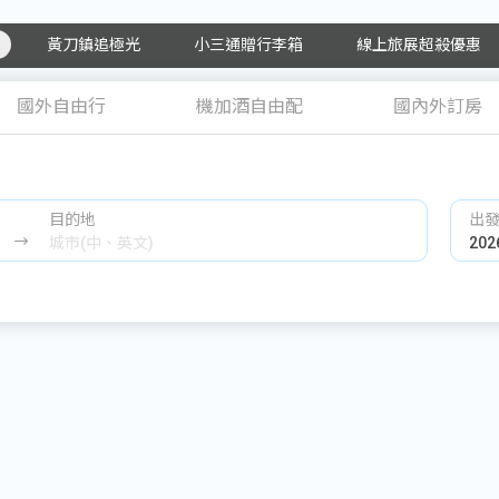
黃刀鎮追極光
小三通贈行李箱
線上旅展超殺優惠
國外自由行
機加酒自由配
國內外訂房
目的地
出