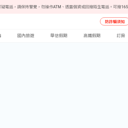
可疑電話，請保持警覺，勿操作ATM、透露個資或回撥陌生電話。可撥16
防詐騙須知
輪
國內旅遊
華信假期
高鐵假期
訂房