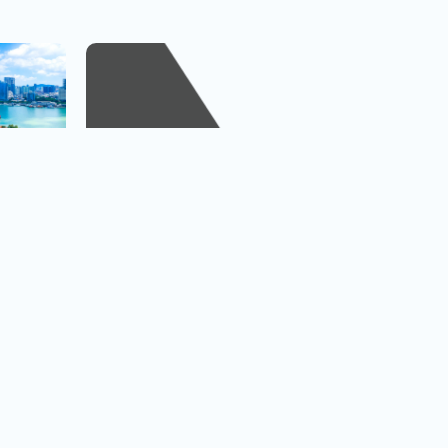
越捷航空專區
台北.台中.高雄出發
看行程
查看行程
直飛越南.中轉飛全世界