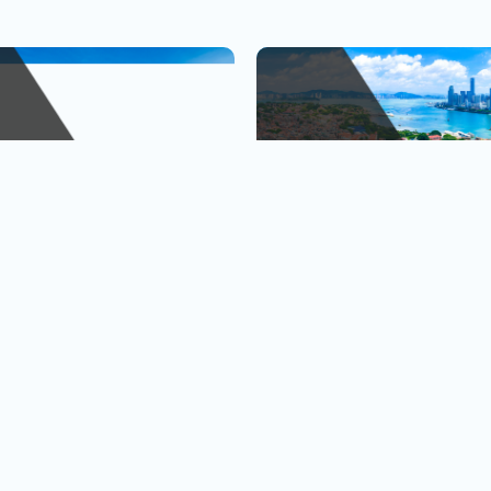
峴港
金廈小三通
、巴拿山
1人出發也OK
查看行程
查
黃金橋
4人成行再贈行李箱