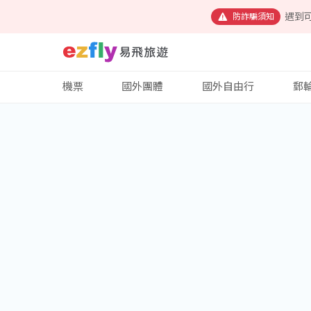
遇到
防詐騙須知
機票
國外團體
國外自由行
郵