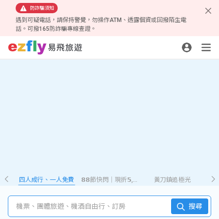
防詐騙須知
遇到可疑電話，請保持警覺，勿操作ATM、透露個資或回撥陌生電
話。可撥165防詐騙專線查證。
四人成行、一人免費
𝟴𝟴節快閃｜現折𝟱,𝟮𝟴𝟴
黃刀鎮追極光
機票、團體旅遊、機酒自由行、訂房
搜尋