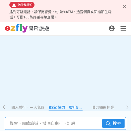
防詐騙須知
遇到可疑電話，請保持警覺，勿操作ATM、透露個資或回撥陌生電
話。可撥165防詐騙專線查證。
四人成行、一人免費
𝟴𝟴節快閃｜現折𝟱,𝟮𝟴𝟴
黃刀鎮追極光
機票、團體旅遊、機酒自由行、訂房
搜尋