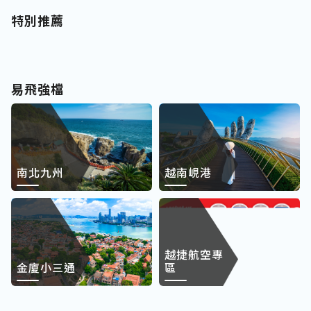
特別推薦
易飛強檔
南北九州
越南峴港
越捷航空專
金廈小三通
區