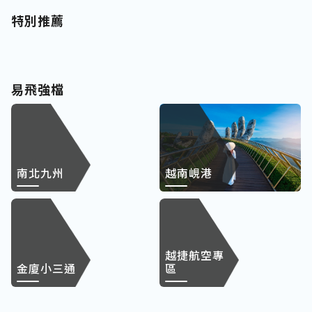
特別推薦
易飛強檔
南北九州
越南峴港
越捷航空專
金廈小三通
區