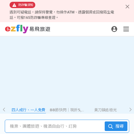
防詐騙須知
遇到可疑電話，請保持警覺，勿操作ATM、透露個資或回撥陌生電
話。可撥165防詐騙專線查證。
四人成行、一人免費
𝟴𝟴節快閃｜現折𝟱,𝟮𝟴𝟴
黃刀鎮追極光
機票、團體旅遊、機酒自由行、訂房
搜尋