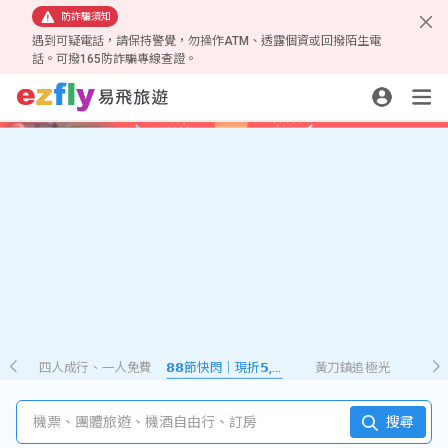
防詐騙須知
遇到可疑電話，請保持警覺，勿操作ATM、透露個資或回撥陌生電
話。可撥165防詐騙專線查證。
四人成行、一人免費
𝟴𝟴節快閃｜現折𝟱,𝟮𝟴𝟴
黃刀鎮追極光
機票、團體旅遊、機酒自由行、訂房
搜尋