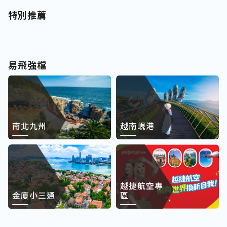
特別推薦
易飛強檔
南北九州
越南峴港
越捷航空專
金廈小三通
區