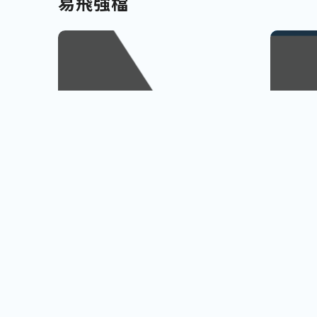
易飛強檔
南北九州
越南
佐賀、宮崎
會安古鎮
查看行程
櫻島火山、宮崎牛饗
巨人之手
小資首選! 超低價