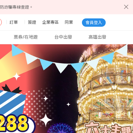
5防詐騙專線查證。
訂單
簽證
企業專區
同業
會員登入
票券/在地遊
台中出發
高雄出發