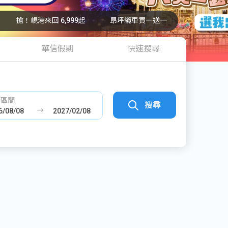
搶！峴港來回 6,999起
昂坪纜車買一送一
華信假期
快速搜尋
發區間
搜尋