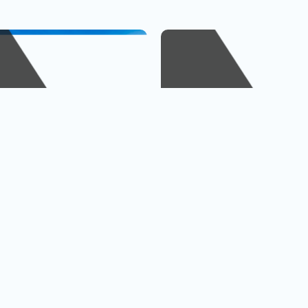
峴港
金廈小三通
、巴拿山
1人出發也OK
查看行程
查
黃金橋
4人成行再贈行李箱