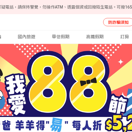
可疑電話，請保持警覺，勿操作ATM、透露個資或回撥陌生電話。可撥16
防詐騙須知
輪
國內旅遊
華信假期
高鐵假期
訂房