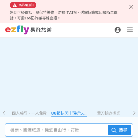
防詐騙須知
遇到可疑電話，請保持警覺，勿操作ATM、透露個資或回撥陌生電
話。可撥165防詐騙專線查證。
四人成行、一人免費
𝟴𝟴節快閃｜現折𝟱,𝟮𝟴𝟴
黃刀鎮追極光
機票、團體旅遊、機酒自由行、訂房
搜尋