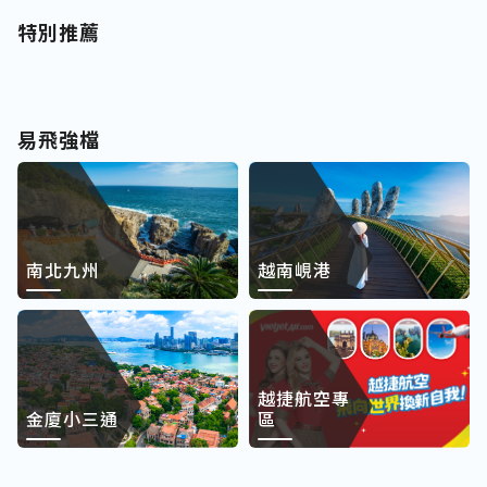
特別推薦
易飛強檔
南北九州
越南峴港
越捷航空專
金廈小三通
區