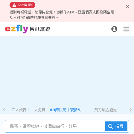
防詐騙須知
遇到可疑電話，請保持警覺，勿操作ATM、透露個資或回撥陌生電
話。可撥165防詐騙專線查證。
四人成行、一人免費
𝟴𝟴節快閃｜現折𝟱,𝟮𝟴𝟴
黃刀鎮追極光
機票、團體旅遊、機酒自由行、訂房
搜尋