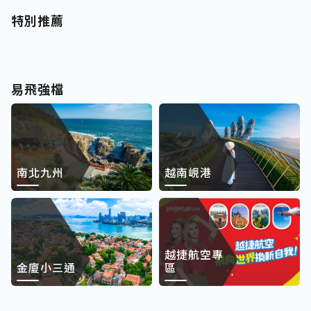
特別推薦
易飛強檔
南北九州
越南峴港
越捷航空專
金廈小三通
區