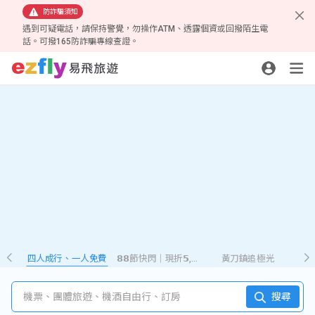
防詐騙須知
遇到可疑電話，請保持警覺，勿操作ATM、透露個資或回撥陌生電
話。可撥165防詐騙專線查證。
四人成行、一人免費
𝟴𝟴節快閃｜現折𝟱,𝟮𝟴𝟴
黃刀鎮追極光
機票、團體旅遊、機酒自由行、訂房
搜尋