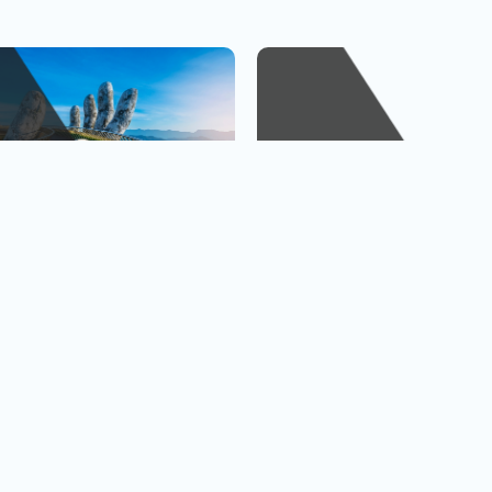
峴港
金廈小三通
、巴拿山
1人出發也OK
查看行程
查
黃金橋
4人成行再贈行李箱