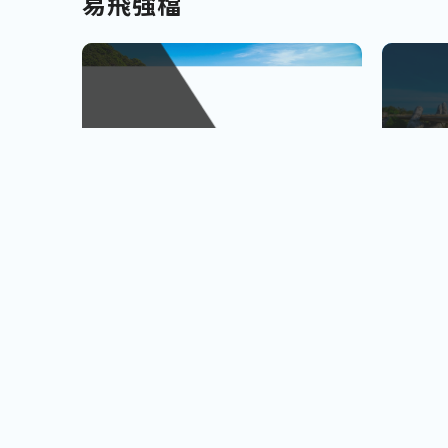
易飛強檔
南北九州
越南
佐賀、宮崎
會安古鎮
查看行程
櫻島火山、宮崎牛饗
巨人之手
小資首選! 超低價