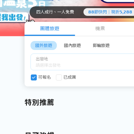
四人成行、一人免費
𝟴𝟴節快閃｜現折𝟱,𝟮𝟴𝟴
團體旅遊
機票
國外旅遊
國內旅遊
郵輪旅遊
出發地
可報名
已成團
特別推薦