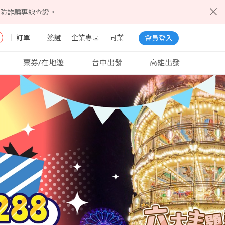
5防詐騙專線查證。
訂單
簽證
企業專區
同業
會員登入
票券/在地遊
台中出發
高雄出發