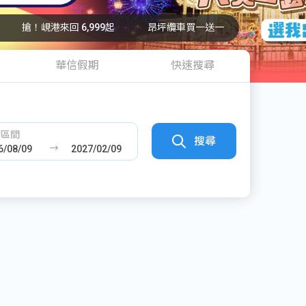
搶！峴港來回 6,999起
昂坪纜車買一送一
華信假期
快速搜尋
發區間
搜尋