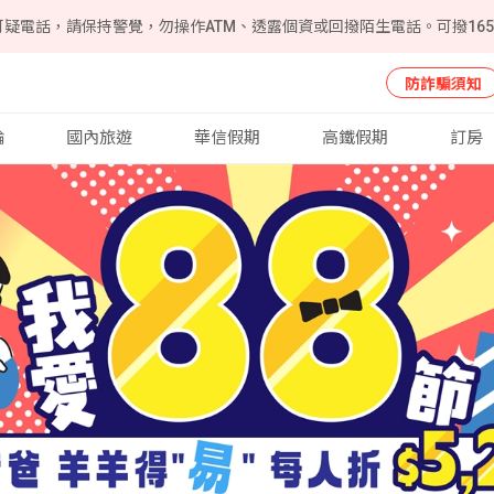
可疑電話，請保持警覺，勿操作ATM、透露個資或回撥陌生電話。可撥16
防詐騙須知
輪
國內旅遊
華信假期
高鐵假期
訂房