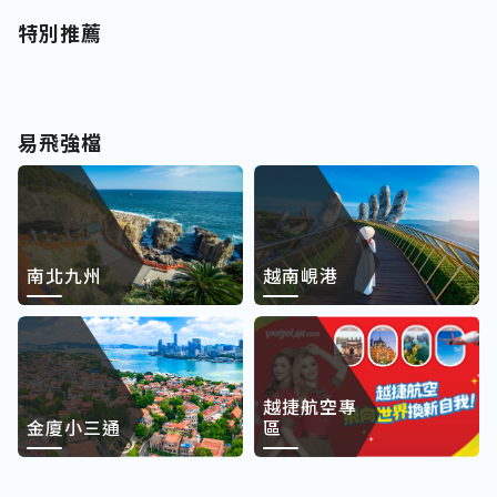
特別推薦
易飛強檔
南北九州
越南峴港
越捷航空專
金廈小三通
區