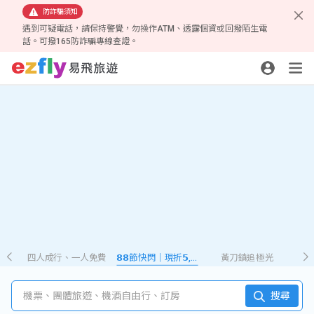
防詐騙須知
遇到可疑電話，請保持警覺，勿操作ATM、透露個資或回撥陌生電
話。可撥165防詐騙專線查證。
四人成行、一人免費
𝟴𝟴節快閃｜現折𝟱,𝟮𝟴𝟴
黃刀鎮追極光
機票、團體旅遊、機酒自由行、訂房
搜尋