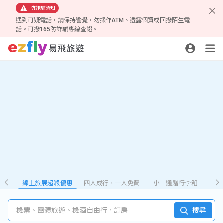
防詐騙須知
遇到可疑電話，請保持警覺，勿操作ATM、透露個資或回撥陌生電
話。可撥165防詐騙專線查證。
線上旅展超殺優惠
四人成行、一人免費
小三通贈行李箱
機票、團體旅遊、機酒自由行、訂房
搜尋