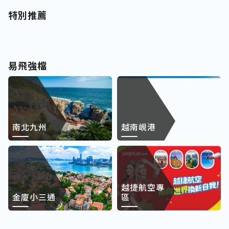
特別推薦
易飛強檔
南北九州
越南峴港
越捷航空專
金廈小三通
區