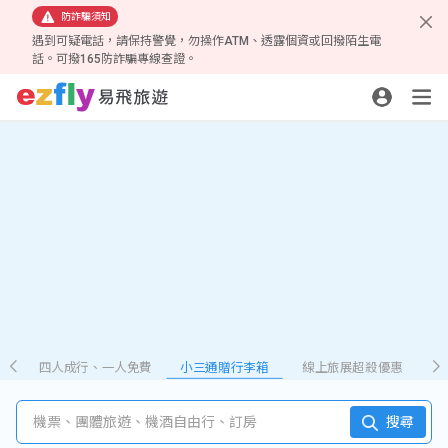
防詐騙須知
遇到可疑電話，請保持警覺，勿操作ATM、透露個資或回撥陌生電
話。可撥165防詐騙專線查證。
四人成行、一人免費
小三通贈行李箱
線上旅展超殺優惠
機票、團體旅遊、機酒自由行、訂房
搜尋