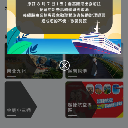
特別推薦
易飛強檔
'
南北九州
越南峴港
越捷航空專
金廈小三通
區