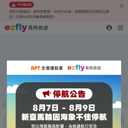
防詐騙須知
遇到可疑電話，請保持警覺，勿操作ATM、透露個資或回撥陌生電
話。可撥165防詐騙專線查證。
線上旅展超殺優惠
四人成行、一人免費
小三通贈行李箱
機票、團體旅遊、機酒自由行、訂房
搜尋