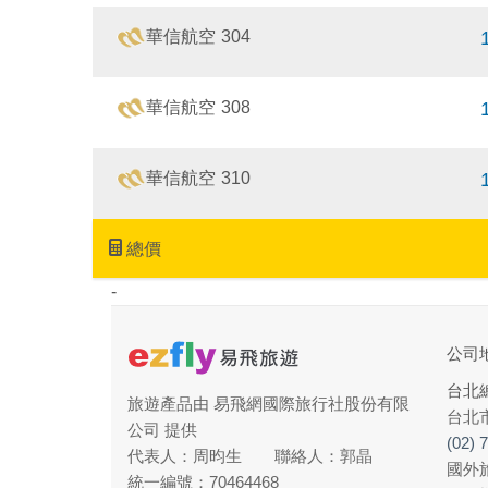
華信
航空
304
華信
航空
308
華信
航空
310
總價
-
公司
台北
旅遊產品由 易飛網國際旅行社股份有限
台北
公司 提供
(02) 
代表人：周昀生 聯絡人：郭晶
國外旅
統一編號：70464468