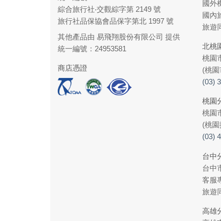
國外
綜合旅行社‧交觀綜字第 2149 號
國內
旅行社品保協會品保字第北 1997 號
旅遊同
其他產品由 易飛翔股份有限公司 提供
北桃
統一編號：24953581
桃園
商店憑證
(桃園
(03) 
桃園
桃園市
(桃園
(03) 
台中
台中
客服
旅遊
高雄