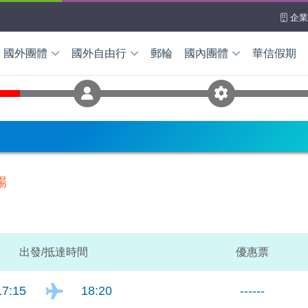
企業
國外團體
國外自由行
郵輪
國內團體
華信假期
國外自由行
離島團體
華信假期
本
韓國
澎湖
金門
馬祖
機加酒自由配
～新品上架
高鐵假期
本島團體
南
泰國
馬來西亞
東部
北部
中部
南部
加坡
菲律賓
峇里島
海上客輪
新臺馬輪
南北之星
場
洲/中東亞非
查看更
國/加拿大
洲/紐西蘭
出發/抵達
時間
優惠票
全產品查詢
17:15
18:20
------