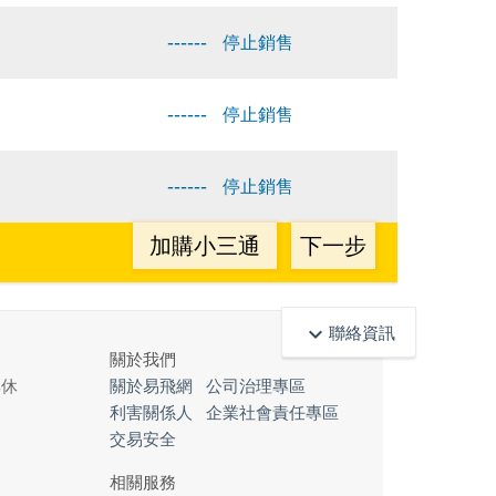
------
停止銷售
------
停止銷售
------
停止銷售
加購小三通
下一步
keyboard_arrow_up
聯絡資訊
關於我們
無休
關於易飛網
公司治理專區
利害關係人
企業社會責任專區
交易安全
相關服務