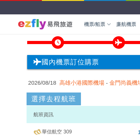
機票/船票
廉航機票
國外機票
東北亞
日
國內機票
東南亞
越
國內機票訂位購票
新
小三通船票
2026/08/18
高雄小港國際機場
-
金門尚義機
歐洲中亞
歐
wifi
海外交通券
國際學生證ISIC
選擇去程航班
美加紐澳
美
澳
航班
資訊
華信
航空
309