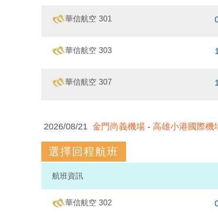
華信
航空
301
華信
航空
303
華信
航空
307
2026/08/21
金門尚義機場
-
高雄小港國際機
選擇回程航班
航班
資訊
華信
航空
302