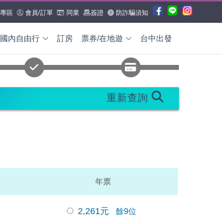
專區
會員/訂單
同業
簽證
防詐騙須知
國內自由行
訂房
票券/在地遊
台中出發
國內外票券
國內外票
券
重新查詢
國外票券
WIFI/網卡
交通券
日本票券
全產品查詢
國內票券
全省租車
機場接送
多
小三通船票
國外在地遊
日本
沖繩
年票
國內在地遊
花蓮
台東
澎湖
2,261
元
餘9位